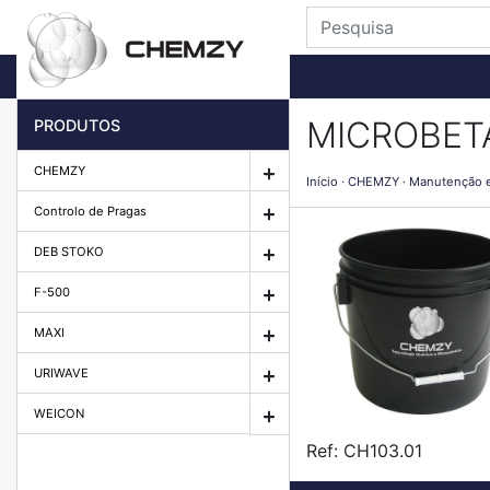
MICROBETA
PRODUTOS
CHEMZY
Início
CHEMZY
Manutenção e
Controlo de Pragas
DEB STOKO
F-500
MAXI
URIWAVE
WEICON
Ref:
CH103.01