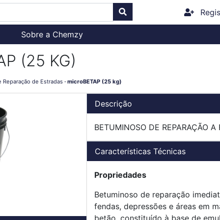
Regis
Sobre a Chemzy
P (25 KG)
 Reparação de Estradas
microBETAP (25 kg)
Descrição
BETUMINOSO DE REPARAÇÃO A
Características Técnicas
Propriedades
Betuminoso de reparação imediata
fendas, depressões e áreas em 
betão, constituído à base de emu