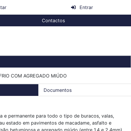
tar
Entrar
Contactos
 FRIO COM AGREGADO MIÚDO
Documentos
 e permanente para todo o tipo de buracos, valas,
mau estado em pavimentos de macadame, asfalto e
lsão betuminosa e agregado miúdo (entre 1,4 e 2,4mm).