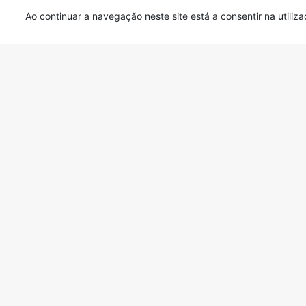
Ao continuar a navegação neste site está a consentir na utili
Ficha do Projecto
Links Úteis
Métodos de pagamento
Condições Gerais de
Numerário
Venda
Transferência Bancária
Política de Privacidade
Multibanco
Ref. Multibanco