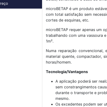
Preço
microBETAP é um produto estável,
com total satisfação sem necessi
cortes de esquinas, etc.
microBETAP requer apenas um oper
trabalhando com uma vassoura e 
1m².
Numa reparação convencional, 
material quente, compactador, s
horas/homem.
Tecnologia/Vantagens
A aplicação poderá ser real
sem constrangimentos causa
durante o transporte e prob
mesmo.
Os excedentes podem ser uti