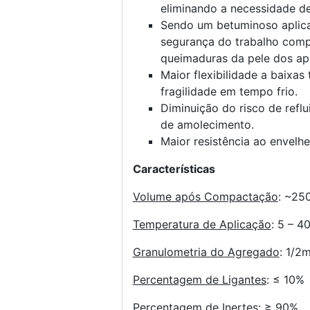
eliminando a necessidade de
Sendo um betuminoso aplicad
segurança do trabalho comp
queimaduras da pele dos apl
Maior flexibilidade a baixas
fragilidade em tempo frio.
Diminuição do risco de ref
de amolecimento.
Maior resistência ao envelh
Características
Volume após Compactação
: ~25
Temperatura de Aplicação
: 5 – 4
Granulometria do Agregado
: 1/2
Percentagem de Ligantes
: ≤ 10%
Percentagem de Inertes
: ≥ 90%