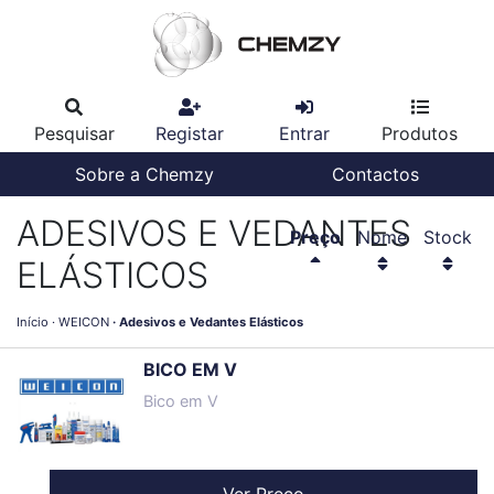
Pesquisar
Registar
Entrar
Produtos
Sobre a Chemzy
Contactos
ADESIVOS E VEDANTES
Preço
Nome
Stock
ELÁSTICOS
Início
WEICON
Adesivos e Vedantes Elásticos
BICO EM V
Bico em V