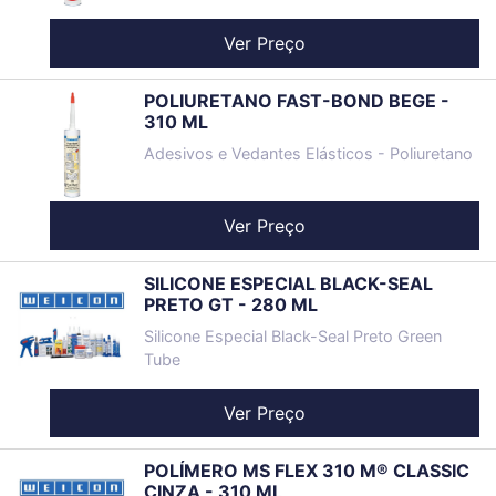
Ver Preço
POLIURETANO FAST-BOND BEGE -
310 ML
Adesivos e Vedantes Elásticos - Poliuretano
Ver Preço
SILICONE ESPECIAL BLACK-SEAL
PRETO GT - 280 ML
Silicone Especial Black-Seal Preto Green
Tube
Ver Preço
POLÍMERO MS FLEX 310 M® CLASSIC
CINZA - 310 ML