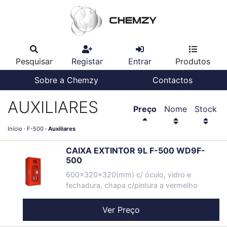
Pesquisar
Registar
Entrar
Produtos
Sobre a Chemzy
Contactos
AUXILIARES
Preço
Nome
Stock
Início
F-500
Auxiliares
CAIXA EXTINTOR 9L F-500 WD9F-
500
600x320x320(mm) c/ óculo, vidro e
fechadura, chapa c/pintura a vermelho
Ver Preço