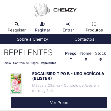
Pesquisar
Registar
Entrar
Produtos
Sobre a Chemzy
Contactos
REPELENTES
Preço
Nome
Stock
Início
Controlo de Pragas
Repelentes
EXCALIBIRD TIPO B - USO AGRÍCOLA
(BLISTER)
Máscara Olfativa - Controlo de Aves em
meio agrícola
Ver Preço