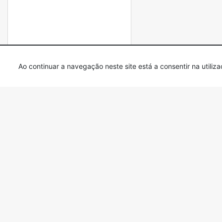
Ao continuar a navegação neste site está a consentir na utili
Ficha do Projecto
Links Úteis
Métodos de pagamento
Condições Gerais de
Numerário